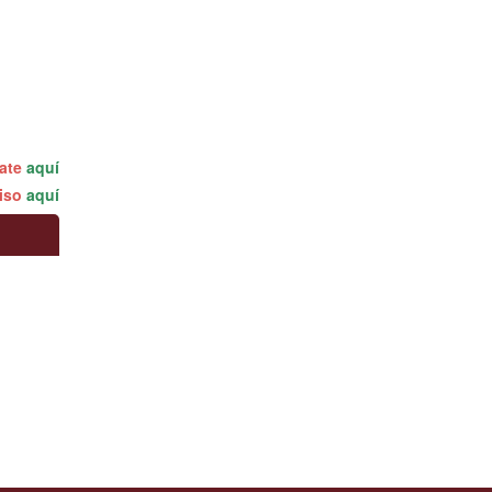
rate
aquí
miso
aquí