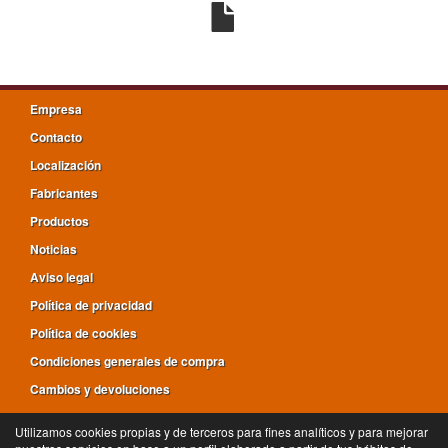
Empresa
Contacto
Localización
Fabricantes
Productos
Noticias
Aviso legal
Política de privacidad
Política de cookies
Condiciones generales de compra
Cambios y devoluciones
Utilizamos cookies propias y de terceros para fines analíticos y para mejorar
94 527 02 33