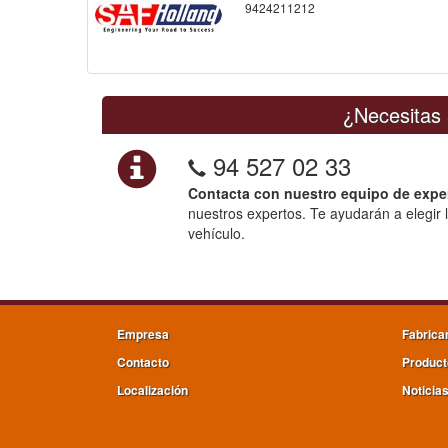
9424211212
¿Necesitas 
94 527 02 33
Contacta con nuestro equipo de expe
nuestros expertos. Te ayudarán a elegir 
vehículo.
Empresa
Fabrica
Contacto
Product
Localización
Noticia