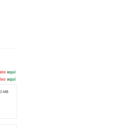
rate
aquí
miso
aquí
NO MB