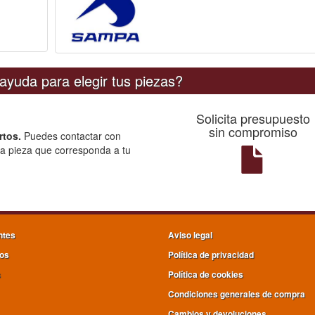
ayuda para elegir tus piezas?
Solicita presupuesto
sin compromiso
rtos.
Puedes contactar con
la pieza que corresponda a tu
ntes
Aviso legal
os
Política de privacidad
s
Política de cookies
Condiciones generales de compra
Cambios y devoluciones