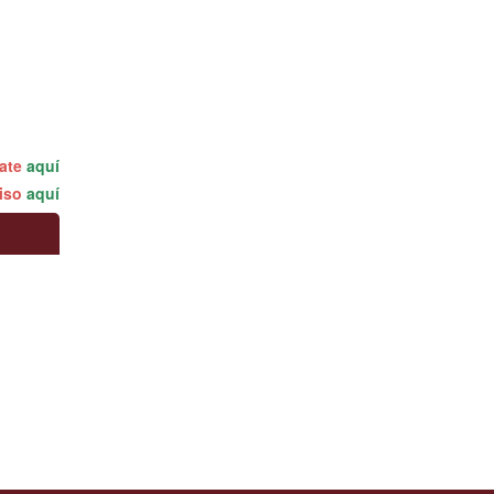
rate
aquí
miso
aquí