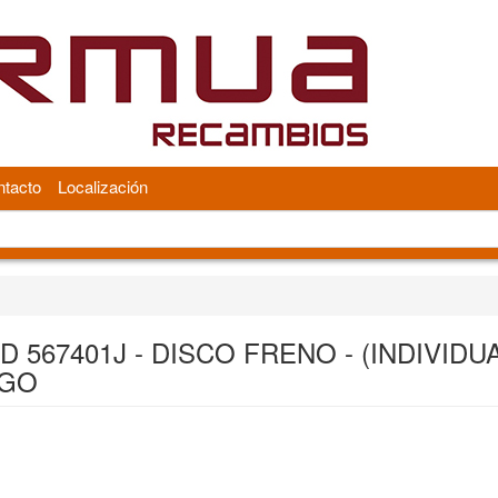
tacto
Localización
D 567401J - DISCO FRENO - (INDIVIDUA
GO