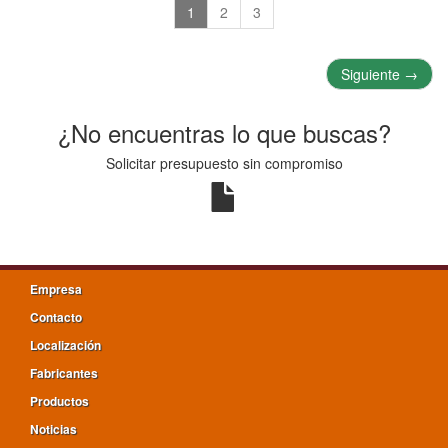
1
2
3
Siguiente
→
¿No encuentras lo que buscas?
Solicitar presupuesto sin compromiso
Empresa
Contacto
Localización
Fabricantes
Productos
Noticias