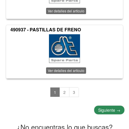
Ver detalles del artículo
490937 - PASTILLAS DE FRENO
Ver detalles del artículo
1
2
3
Siguiente
→
¿No encuentras lo que buscas?